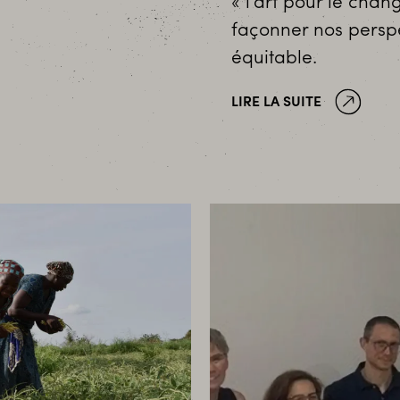
« l’art pour le cha
façonner nos perspe
équitable.
LIRE LA SUITE