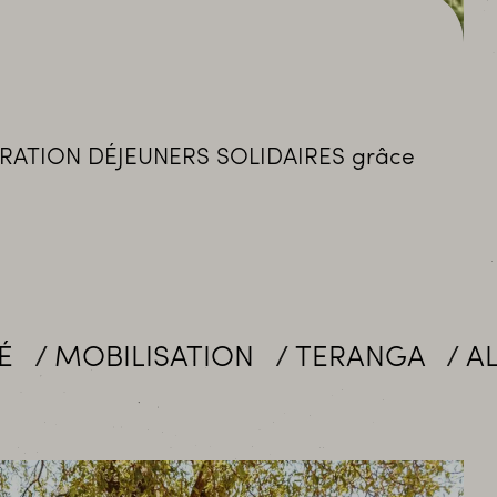
’OPÉRATION DÉJEUNERS SOLIDAIRES grâce
TION
TERANGA
ALLIANCES
E