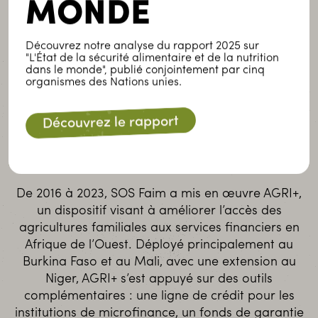
MONDE
Prenant des parts dans des institutions
soutenant la finance agricole dans les pays du
Découvrez notre analyse du rapport 2025 sur
Sud.
"L'État de la sécurité alimentaire et de la nutrition
dans le monde", publié conjointement par cinq
organismes des Nations unies.
Le dispositif Agri+
Découvrez le rapport
développé par SOS Faim
De 2016 à 2023, SOS Faim a mis en œuvre AGRI+,
un dispositif visant à améliorer l’accès des
agricultures familiales aux services financiers en
Afrique de l’Ouest. Déployé principalement au
Burkina Faso et au Mali, avec une extension au
Niger, AGRI+ s’est appuyé sur des outils
complémentaires : une ligne de crédit pour les
institutions de microfinance, un fonds de garantie