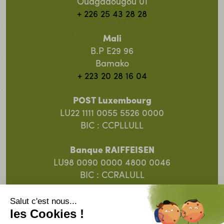
Ouagadougou 01
+ 226 25 43 28 28
Mali
B.P E29 96
Bamako
+ 223 20 28 16 04
POST Luxembourg
LU22 1111 0055 5526 0000
BIC : CCPLLULL
Banque RAIFFEISEN
LU98 0090 0000 4800 0046
BIC : CCRALULL
Banque Spuerkeess
LU91 0019 5055 8313 4000