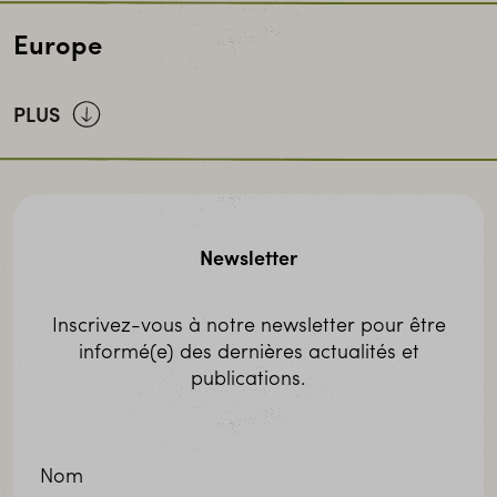
CVECA-ON
– Réseau des Caisses Villageoises
Europe
d’Épargne et de Crédit Autogérées de l’Office du
Niger
PLUS
Alterfin
Fefisol II
Newsletter
SIDI
Inscrivez-vous à notre newsletter pour être
informé(e) des dernières actualités et
publications.
Nom