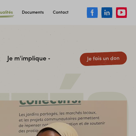
ualités
Documents
Contact
Je m'implique
Je fais un don