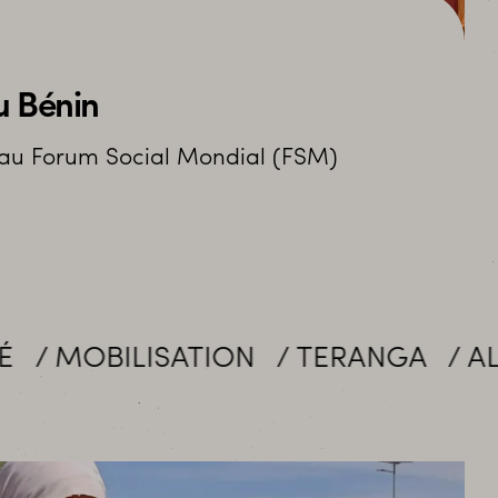
u Bénin
t au Forum Social Mondial (FSM)
TION
TERANGA
ALLIANCES
E