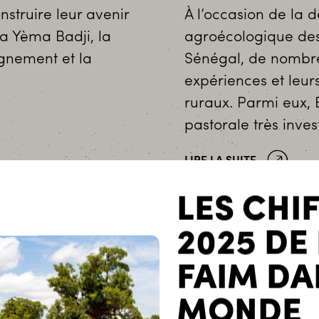
truire leur avenir
À l’occasion de la
ma Yèma Badji, la
agroécologique des
gnement et la
Sénégal, de nombre
expériences et leurs 
ruraux. Parmi eux, 
pastorale très inv
LIRE LA SUITE
LES CHI
2025 DE
FAIM DA
MONDE