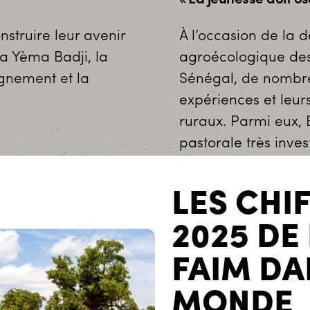
truire leur avenir
À l’occasion de la
ma Yèma Badji, la
agroécologique des
gnement et la
Sénégal, de nombre
expériences et leurs 
ruraux. Parmi eux, 
pastorale très inv
LIRE LA SUITE
LES CHI
2025 DE
FAIM DA
MONDE