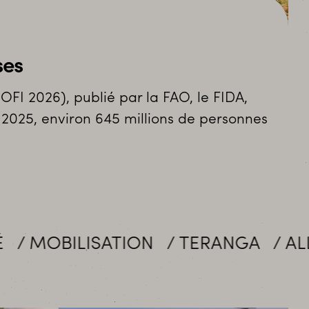
ses
OFI 2026), publié par la FAO, le FIDA,
 2025, environ 645 millions de personnes
TION
TERANGA
ALLIANCES
E