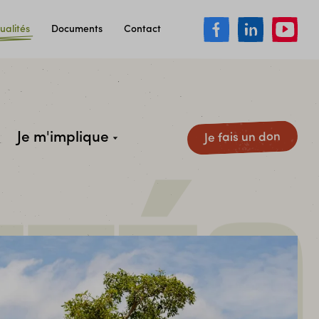
ualités
Documents
Contact
Je m'implique
Je fais un don