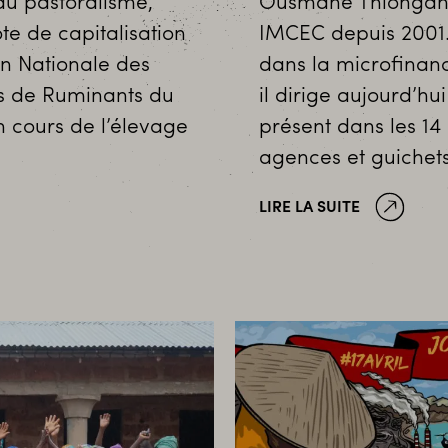
du pastoralisme,
Ousmane Thiongane 
e de capitalisation
IMCEC depuis 2001.
on Nationale des
dans la microfinan
rs de Ruminants du
il dirige aujourd’hu
n cours de l’élevage
présent dans les 14
agences et guichets
LIRE LA SUITE