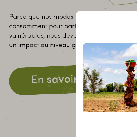
Parce que nos modes de vie en Europe occ
consomment pour partie les ressources des
vulnérables, nous devons agir au niveau loc
un impact au niveau global !
En savoir plus