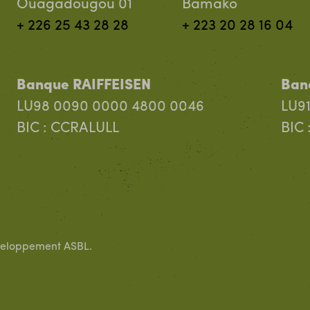
Ouagadougou 01
Bamako
+ 226 25 43 28 28
+ 223 20 28 16 04
Banque RAIFFEISEN
Ban
LU98 0090 0000 4800 0046
LU91
BIC : CCRALULL
BIC 
veloppement ASBL.