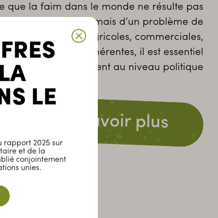
e que la faim dans le monde ne résulte pas
nque de nourriture mais d’un problème de
 issu de politiques (agricoles, commerciales,
FFRES
) inéquitables et incohérentes, il est essentiel
 ONG d’agir également au niveau politique
 LA
NS LE
En savoir plus
 rapport 2025 sur
taire et de la
ublié conjointement
tions unies.