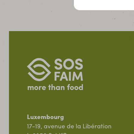
Un autre système
agricole et alimentaire
Mobiliser le public au Luxembourg en
faveur d’un autre système agricole et
alimentaire est un prolongement
nécessaire à nos appuis en Afrique.
Luxembourg
Pourquoi ? Parce que nos modes de vie
17-19, avenue de la Libération
consomment pour partie les ressources