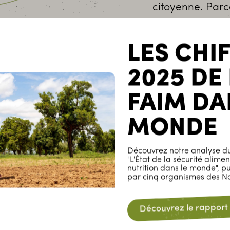
citoyenne. Parc
d’un ma
identale
répartition
 plus
LES CHI
fiscales, etc.
al, pour avoir
pour une
2025 DE
FAIM DA
MONDE
Découvrez notre analyse du
"L'État de la sécurité alimen
nutrition dans le monde", p
par cinq organismes des Na
Découvrez le rapport