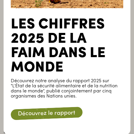
LIRE LA SUITE
LES CHIFFRES
2025 DE LA
FAIM DANS LE
MONDE
Découvrez notre analyse du rapport 2025 sur
"L'État de la sécurité alimentaire et de la nutrition
dans le monde", publié conjointement par cinq
Luxembourg
Mobilisation
Plaidoyer
organismes des Nations unies.
Publié le 25 juin 2026
Découvrez le rapport
Une victoire importante pour la
coopération internationale
luxembourgeoise