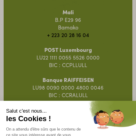
Mali
B.P E29 96
Bamako
+ 223 20 28 16 04
POST Luxembourg
LU22 1111 0055 5526 0000
BIC : CCPLLULL
Banque RAIFFEISEN
LU98 0090 0000 4800 0046
BIC : CCRALULL
Banque Spuerkeess
LU91 0019 5055 8313 4000
BIC : BCEELULL