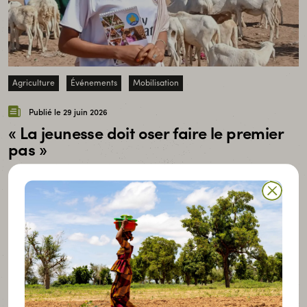
Agriculture
Événements
Mobilisation
Publié le 29 juin 2026
« La jeunesse doit oser faire le premier
pas »
À l’occasion de la deuxième édition du camp
agroécologique des jeunes organisé par la FONGS
au Sénégal, de nombreux jeunes engagé·es ont
partagé leurs expériences et leurs visions pour
l’avenir des territoires ruraux. Parmi eux, Bassine
Ka, jeune entrepreneure pastorale très investie
dans sa communauté.