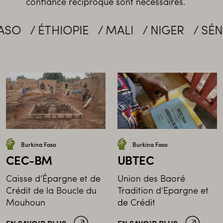
confiance réciproque sont nécessaires.
O
ÉTHIOPIE
MALI
NIGER
SÉNÉG
Burkina Faso
Burkina Faso
CEC-BM
UBTEC
Caisse d’Épargne et de
Union des Baoré
Crédit de la Boucle du
Tradition d’Epargne et
Mouhoun
de Crédit