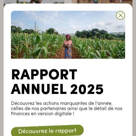
Bénin
Bénin
RéPAB
RENACA
Réseau des Producteurs
Réseau National des
d’Ananas du Bénin
Caisses Villageoises
RAPPORT
d’Epargne et de Crédit
EN SAVOIR PLUS
Autogérées
ANNUEL 2025
EN SAVOIR PLUS
Découvrez les actions marquantes de l'année,
celles de nos partenaires ainsi que le détail de nos
finances en version digitale !
Découvrez le rapport