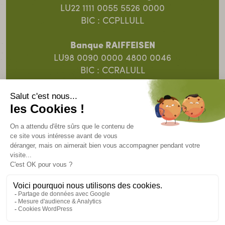
LU22 1111 0055 5526 0000
BIC : CCPLLULL
Banque RAIFFEISEN
LU98 0090 0000 4800 0046
BIC : CCRALULL
Banque Spuerkeess
LU91 0019 5055 8313 4000
BIC : BCEELULL
© 2025 SOS Faim Luxembourg Action pour le
Développement ASBL.
Un site
Intrépide.lu