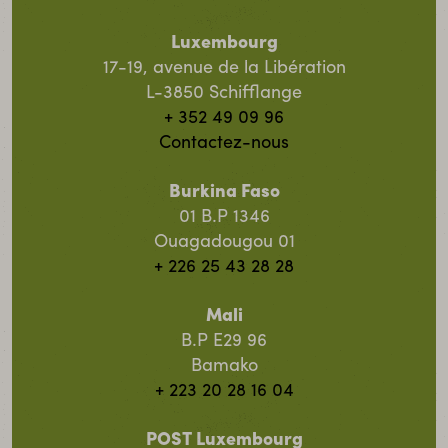
Luxembourg
17-19, avenue de la Libération
L-3850 Schifflange
+ 352 49 09 96
Contactez-nous
Burkina Faso
01 B.P 1346
Ouagadougou 01
+ 226 25 43 28 28
Mali
B.P E29 96
Bamako
+ 223 20 28 16 04
POST Luxembourg