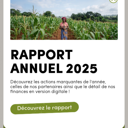
des informations sur ses actions.
RAPPORT
ANNUEL 2025
Découvrez les actions marquantes de l'année,
celles de nos partenaires ainsi que le détail de nos
finances en version digitale !
Découvrez le rapport
Luxembourg
17-19, avenue de la Libération
L-3850 Schifflange