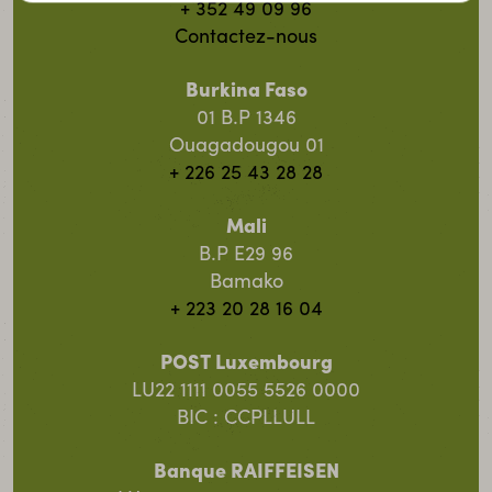
+ 352 49 09 96
Contactez-nous
Burkina Faso
01 B.P 1346
Ouagadougou 01
+ 226 25 43 28 28
Mali
B.P E29 96
Bamako
+ 223 20 28 16 04
POST Luxembourg
LU22 1111 0055 5526 0000
BIC : CCPLLULL
Banque RAIFFEISEN