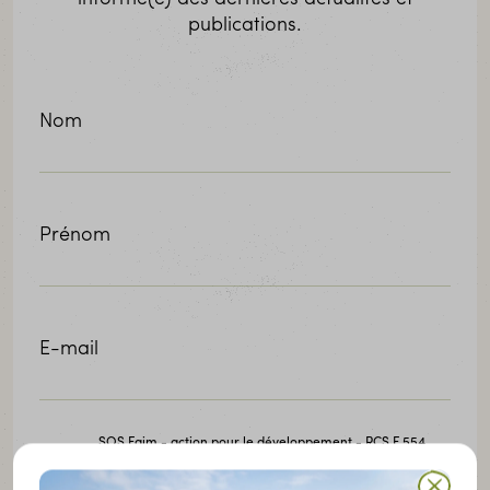
publications.
Nom
Prénom
E-mail
SOS Faim - action pour le développement - RCS F 554
utilisera les informations fournies sur ce formulaire pour
vous envoyer sa newsletter, son agenda d'événements et