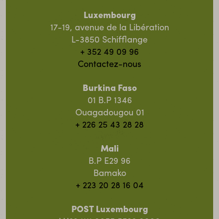
Luxembourg
17-19, avenue de la Libération
L-3850 Schifflange
+ 352 49 09 96
Contactez-nous
Burkina Faso
01 B.P 1346
Ouagadougou 01
+ 226 25 43 28 28
Mali
B.P E29 96
Bamako
+ 223 20 28 16 04
POST Luxembourg