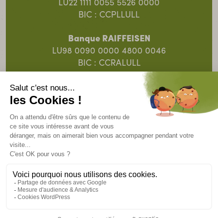
LU22 1111 0055 5526 0000
BIC : CCPLLULL
Banque RAIFFEISEN
LU98 0090 0000 4800 0046
BIC : CCRALULL
Banque Spuerkeess
LU91 0019 5055 8313 4000
BIC : BCEELULL
© 2025 SOS Faim Luxembourg Action pour le
Développement ASBL.
Un site
Intrépide.lu