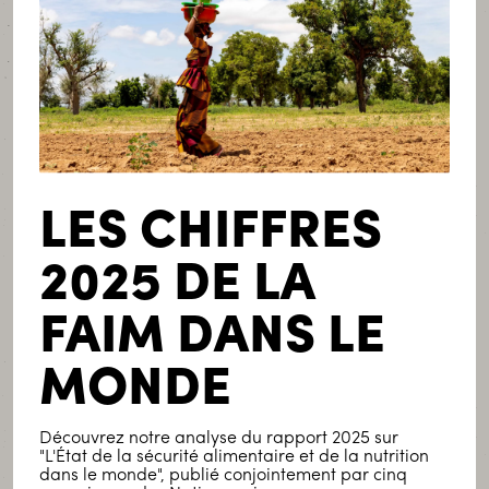
LES CHIFFRES
Droits
Luxembourg
Mobilisation
Plaidoyer
2025 DE LA
Publié le 23 juillet 2026
FAIM DANS LE
On ne se taira pas : SOS Faim
contre-attaque face aux poursuites-
MONDE
bâillon
Découvrez notre analyse du rapport 2025 sur
LIRE LA SUITE
"L'État de la sécurité alimentaire et de la nutrition
dans le monde", publié conjointement par cinq