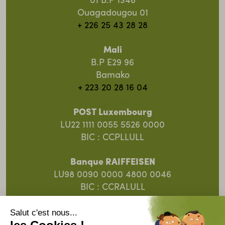
01 B.P 1346
Ouagadougou 01
+ 226 25 43 28 28
Mali
B.P E29 96
Bamako
+ 223 20 28 16 04
POST Luxembourg
LU22 1111 0055 5526 0000
BIC : CCPLLULL
Banque RAIFFEISEN
LU98 0090 0000 4800 0046
BIC : CCRALULL
Banque Spuerkeess
LU91 0019 5055 8313 4000