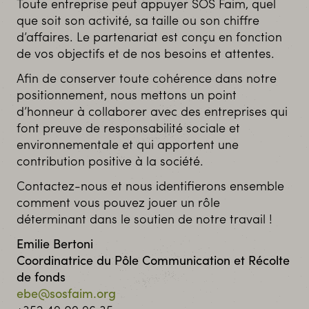
Toute entreprise peut appuyer SOS Faim, quel
SOS Faim vous invite à prendre part activement
que soit son activité, sa taille ou son chiffre
à cette opération en organisant une collecte au
d’affaires. Le partenariat est conçu en fonction
sein de votre établissement.
de vos objectifs et de nos besoins et attentes.
Quelques idées pour une collecte réussie :
Afin de conserver toute cohérence dans notre
Proposer un menu SOS Faim, ajouter 1 euro
positionnement, nous mettons un point
sur chaque menu du jour. Vos clients pourront
d’honneur à collaborer avec des entreprises qui
ainsi participer à la campagne.
font preuve de responsabilité sociale et
environnementale et qui apportent une
Organisez un petit déjeuner ou un café
contribution positive à la société.
solidaire au sein de votre établissement,
durant lequel les clients pourront faire don
Contactez-nous et nous identifierons ensemble
lors de l’addition.
comment vous pouvez jouer un rôle
déterminant dans le soutien de notre travail !
Proposer un point collecte « Déjeuner
solidaire » avec une affiche et une urne pour
Emilie Bertoni
collecter les dons: à l’accueil, à côté de la
Coordinatrice du Pôle Communication et Récolte
machine à café, à la cafétéria…
de fonds
ebe@sosfaim.org
SOS Faim peut vous fournir affiche, urne,