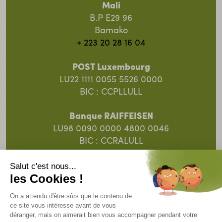
Mali
B.P E29 96
Bamako
+ 223 20 28 16 04
POST Luxembourg
LU22 1111 0055 5526 0000
BIC : CCPLLULL
Banque RAIFFEISEN
LU98 0090 0000 4800 0046
BIC : CCRALULL
Banque Spuerkeess
LU91 0019 5055 8313 4000
BIC : BCEELULL