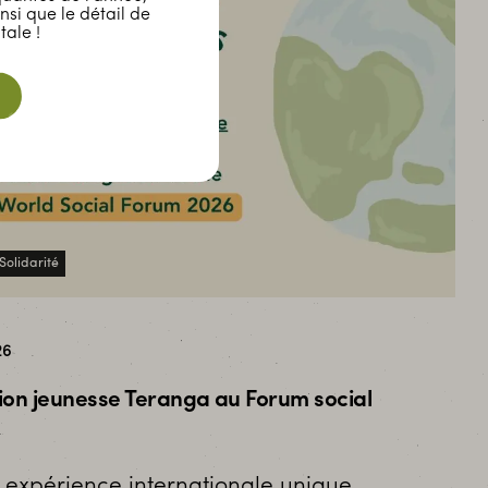
nsi que le détail de
tale !
Solidarité
26
tion jeunesse Teranga au Forum social
e expérience internationale unique,