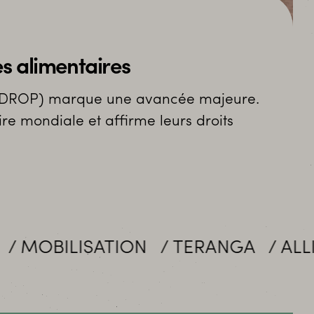
s alimentaires
 (UNDROP) marque une avancée majeure.
ire mondiale et affirme leurs droits
ION
TERANGA
ALLIANCES
EX