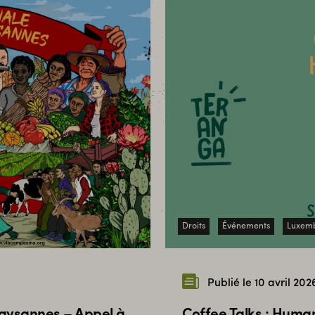
Droits
Événements
Luxem
Publié le 10 avril 202
 paysannes – Appel à
Coffee Talks : Huma