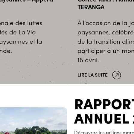
TERANGA
onale des luttes
À l’occasion de la J
és de La Via
paysannes, célébré
aysan·nes et la
de la transition al
onde.
participer à un mo
18 avril.
LIRE LA SUITE
RAPPOR
ANNUEL 
Découvrez les actions marq