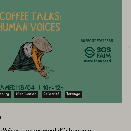
bourg
Mobilisation
Solidarité
Teranga
6
n Voices – un moment d’échange à