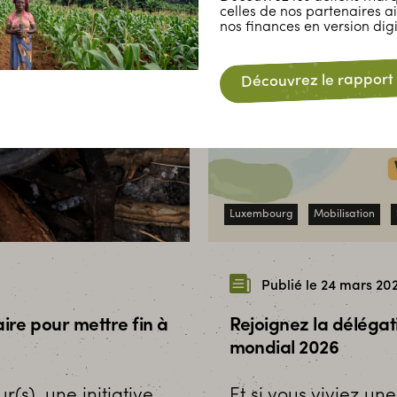
celles de nos partenaires ai
nos finances en version digi
Découvrez le rapport
Luxembourg
Mobilisation
Publié le 24 mars 20
re pour mettre fin à
Rejoignez la déléga
mondial 2026
(s), une initiative
Et si vous viviez un