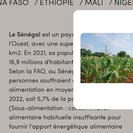
SO
ÉTHIOPIE
MALI
NIGER
S
Le Sénégal
est un pays situé en Afrique de
l'Ouest, avec une superficie de 196 710
km2. En 2021, sa population était d'environ
16,9 millions d'habitants.
Selon la FAO, au Sénégal, 1 million de
personnes souffraient de sous-
alimentation en moyenne entre 2020 et
2022, soit 5,7% de la population.
(Sous-alimentation : consommation
alimentaire habituelle insuffisante pour
fournir l’apport énergétique alimentaire