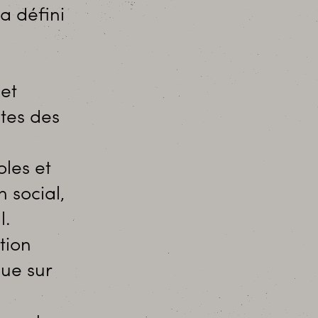
 défini
 et
tes des
les et
 social,
l.
tion
ue sur