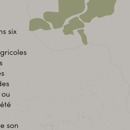
s six
gricoles
s
es
des
s ou
iété
de son