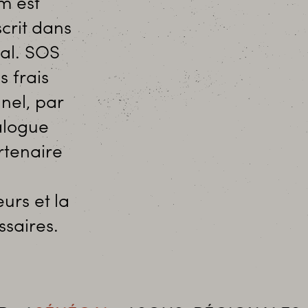
m est
scrit dans
bal. SOS
s frais
nel, par
alogue
rtenaire
urs et la
saires.