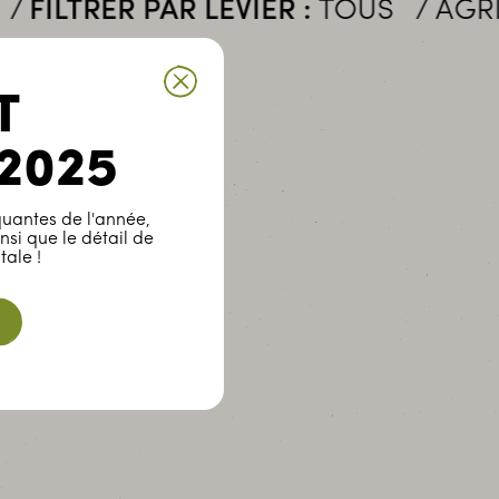
RER PAR LEVIER :
TOUS
AGRICULT
T
2025
uantes de l'année,
nsi que le détail de
tale !