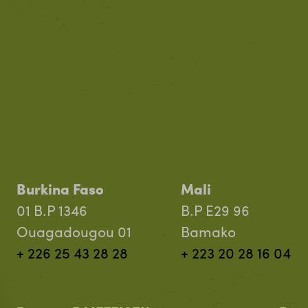
Burkina Faso
Mali
01 B.P 1346
B.P E29 96
Ouagadougou 01
Bamako
+ 226 25 43 28 28
+ 223 20 28 16 04