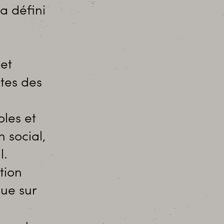
 défini
 et
tes des
les et
 social,
l.
tion
ue sur