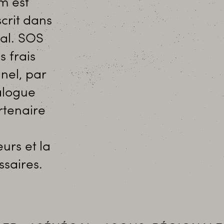
m est
scrit dans
bal. SOS
s frais
nel, par
alogue
rtenaire
urs et la
saires.