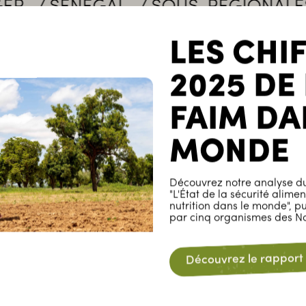
ÉNÉGAL
SOUS-RÉGIONALES
FIL
LES CHI
2025 DE
FAIM DA
MONDE
Découvrez notre analyse du
"L'État de la sécurité alimen
nutrition dans le monde", p
par cinq organismes des Na
Burkina Faso
Découvrez le rapport
CEC-BM
Caisse d’Épargne et de Crédit de la