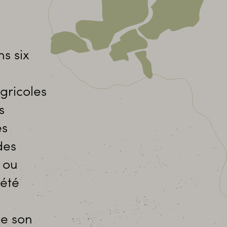
s six
gricoles
s
es
des
s ou
iété
de son