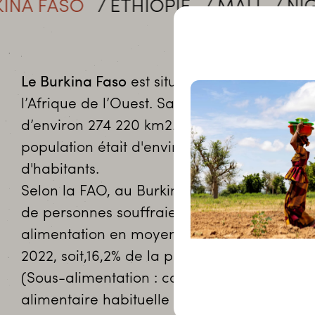
ASO
ÉTHIOPIE
MALI
NIGER
S
Le Burkina Faso
est situé au cœur de
l’Afrique de l’Ouest. Sa superficie est
d’environ 274 220 km2. En 2021, sa
population était d'environ 22,1 millions
d'habitants.
Selon la FAO, au Burkina Faso, 3,6 millions
de personnes souffraient de sous-
alimentation en moyenne entre 2020 et
2022, soit,16,2% de la population.
(Sous-alimentation : consommation
alimentaire habituelle insuffisante pour