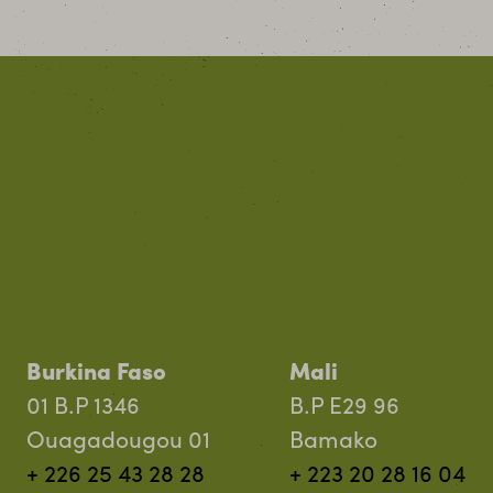
Burkina Faso
Mali
01 B.P 1346
B.P E29 96
Ouagadougou 01
Bamako
+ 226 25 43 28 28
+ 223 20 28 16 04