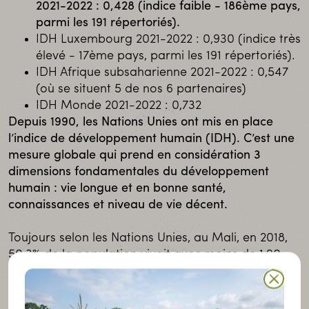
2021-2022 : 0,428 (indice faible - 186ème pays,
parmi les 191 répertoriés).
IDH Luxembourg 2021-2022 : 0,930 (indice très
élevé - 17ème pays, parmi les 191 répertoriés).
IDH Afrique subsaharienne 2021-2022 : 0,547
(où se situent 5 de nos 6 partenaires)
IDH Monde 2021-2022 : 0,732
Depuis 1990, les Nations Unies ont mis en place
l’indice de développement humain (IDH). C’est une
mesure globale qui prend en considération 3
dimensions fondamentales du développement
humain : vie longue et en bonne santé,
connaissances et niveau de vie décent.
Toujours selon les Nations Unies, au Mali, en 2018,
50,3% de la population vivait avec moins de 1,90
dollar par jour et se trouvait donc en situation
d’extrême pauvreté. La pauvreté étant la première
cause de la faim.