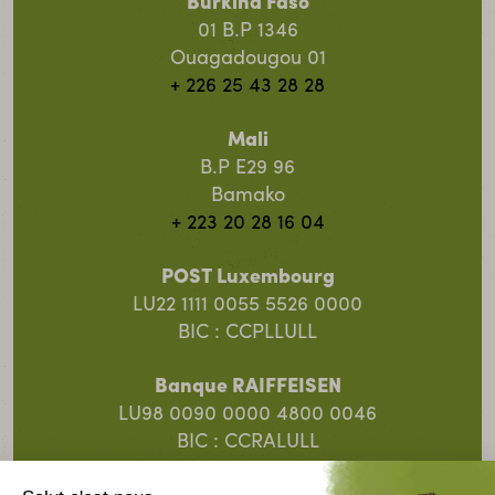
Burkina Faso
01 B.P 1346
Ouagadougou 01
+ 226 25 43 28 28
Mali
B.P E29 96
Bamako
+ 223 20 28 16 04
POST Luxembourg
LU22 1111 0055 5526 0000
BIC : CCPLLULL
Banque RAIFFEISEN
LU98 0090 0000 4800 0046
BIC : CCRALULL