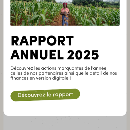
La faim demeure une réalité tragique pour des
millions de personnes à travers le globe. En effet,
en 2023, 281 millions de personnes, dans 59 pays,
étaient confrontées à une insécurité alimentaire
aiguë.
RAPPORT
LIRE LA SUITE
ANNUEL 2025
Découvrez les actions marquantes de l'année,
celles de nos partenaires ainsi que le détail de nos
Newsletter
finances en version digitale !
Inscrivez-vous à notre newsletter pour être
Découvrez le rapport
informé(e) des dernières actualités et
publications.