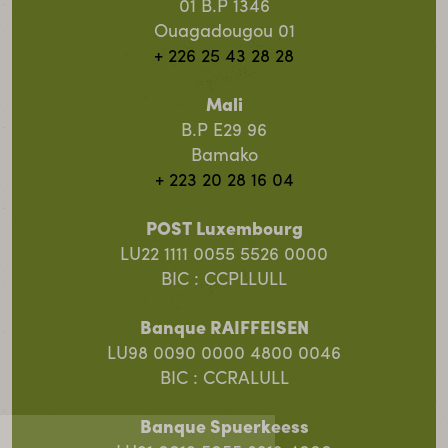
01 B.P 1346
Ouagadougou 01
+ 226 25 43 28 28
Mali
B.P E29 96
Bamako
+ 223 20 28 16 04
POST Luxembourg
LU22 1111 0055 5526 0000
BIC : CCPLLULL
Banque RAIFFEISEN
LU98 0090 0000 4800 0046
BIC : CCRALULL
Banque Spuerkeess