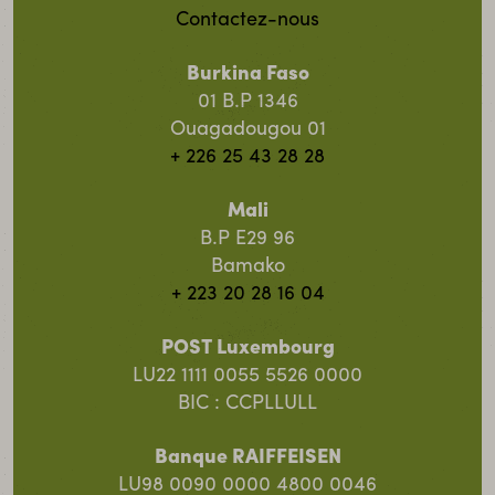
Contactez-nous
Burkina Faso
01 B.P 1346
Ouagadougou 01
+ 226 25 43 28 28
Mali
B.P E29 96
Bamako
+ 223 20 28 16 04
POST Luxembourg
LU22 1111 0055 5526 0000
BIC : CCPLLULL
Banque RAIFFEISEN
LU98 0090 0000 4800 0046