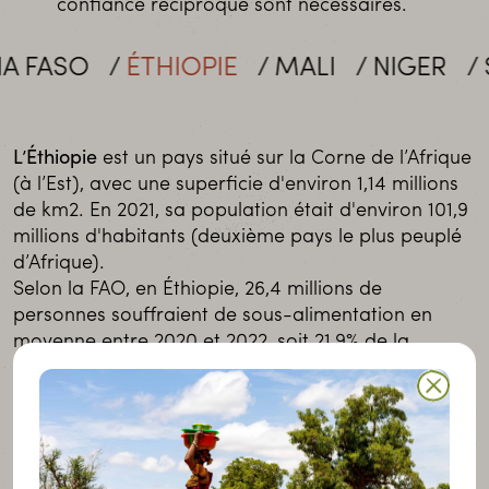
confiance réciproque sont nécessaires.
 FASO
ÉTHIOPIE
MALI
NIGER
SÉ
L’Éthiopie
est un pays situé sur la Corne de l’Afrique
(à l’Est), avec une superficie d'environ 1,14 millions
de km2. En 2021, sa population était d'environ 101,9
millions d'habitants (deuxième pays le plus peuplé
d’Afrique).
Selon la FAO, en Éthiopie, 26,4 millions de
personnes souffraient de sous-alimentation en
moyenne entre 2020 et 2022, soit 21,9% de la
population. Autrement dit, cela concerne plus de 2
personnes sur dix, soit, deux fois plus que la
moyenne mondiale !
(Sous-alimentation : consommation alimentaire
habituelle insuffisante pour fournir l’apport