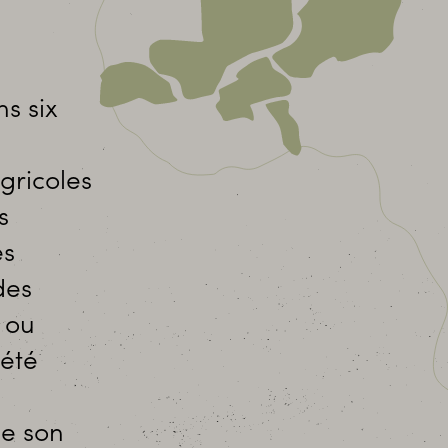
s six
gricoles
s
es
des
s ou
iété
de son