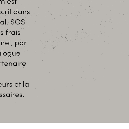
m est
scrit dans
bal. SOS
s frais
nel, par
alogue
rtenaire
urs et la
saires.