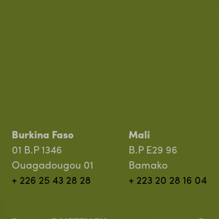
Burkina Faso
Mali
01 B.P 1346
B.P E29 96
Ouagadougou 01
Bamako
+ 226 25 43 28 28
+ 223 20 28 16 04