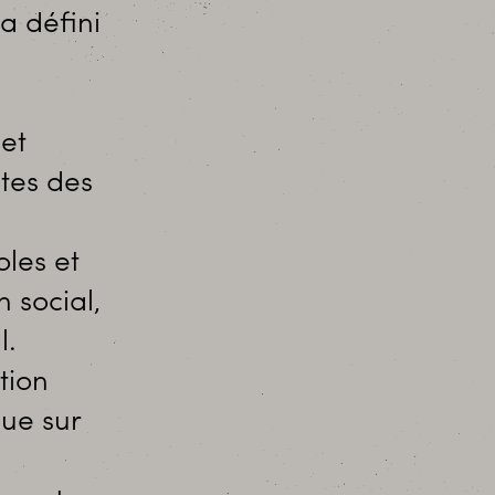
 défini
 et
tes des
les et
 social,
l.
tion
ue sur