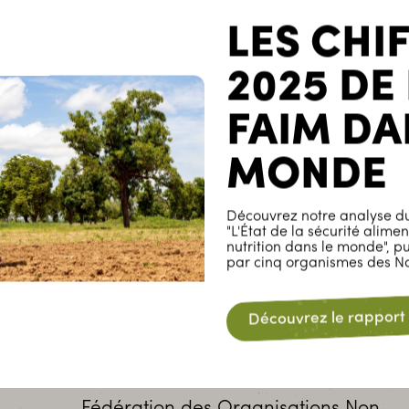
ÉNÉGAL
SOUS-RÉGIONALES
FIL
LES CHI
2025 DE
FAIM DA
MONDE
Découvrez notre analyse du
"L'État de la sécurité alimen
nutrition dans le monde", p
par cinq organismes des Na
Découvrez le rapport
Sénégal
FONGS
Fédération des Organisations Non