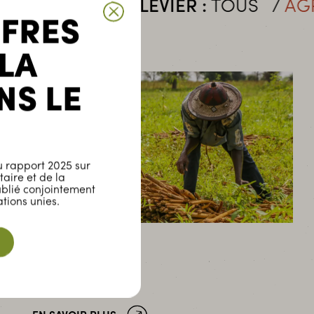
TRER PAR LEVIER :
TOUS
AGRICULT
FFRES
 LA
NS LE
 rapport 2025 sur
taire et de la
ublié conjointement
tions unies.
Sénégal
Enda Pronat