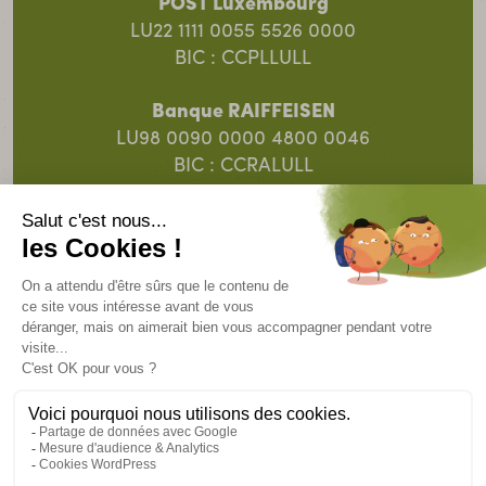
POST Luxembourg
LU22 1111 0055 5526 0000
BIC : CCPLLULL
Banque RAIFFEISEN
LU98 0090 0000 4800 0046
BIC : CCRALULL
Banque Spuerkeess
LU91 0019 5055 8313 4000
BIC : BCEELULL
© 2025 SOS Faim Luxembourg Action pour le
Développement ASBL.
Un site
Intrépide.lu