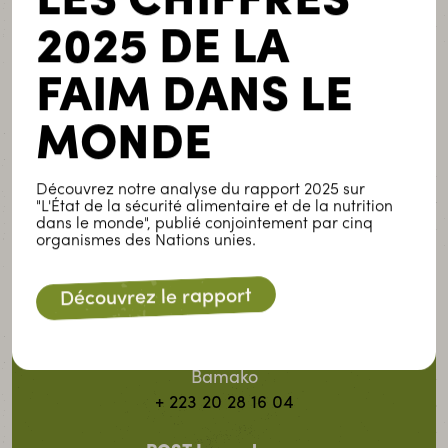
LES CHIFFRES
2025 DE LA
Luxembourg
17-19, avenue de la Libération
FAIM DANS LE
L-3850 Schifflange
+ 352 49 09 96
MONDE
Contactez-nous
Découvrez notre analyse du rapport 2025 sur
Burkina Faso
"L'État de la sécurité alimentaire et de la nutrition
dans le monde", publié conjointement par cinq
01 B.P 1346
organismes des Nations unies.
Ouagadougou 01
+ 226 25 43 28 28
Découvrez le rapport
Mali
B.P E29 96
Bamako
+ 223 20 28 16 04