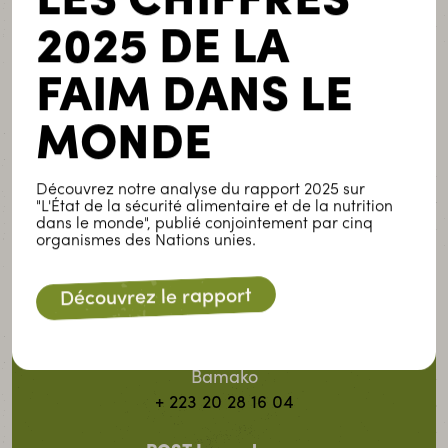
LES CHIFFRES
2025 DE LA
Luxembourg
17-19, avenue de la Libération
FAIM DANS LE
L-3850 Schifflange
+ 352 49 09 96
MONDE
Contactez-nous
Découvrez notre analyse du rapport 2025 sur
Burkina Faso
"L'État de la sécurité alimentaire et de la nutrition
dans le monde", publié conjointement par cinq
01 B.P 1346
organismes des Nations unies.
Ouagadougou 01
+ 226 25 43 28 28
Découvrez le rapport
Mali
B.P E29 96
Bamako
+ 223 20 28 16 04