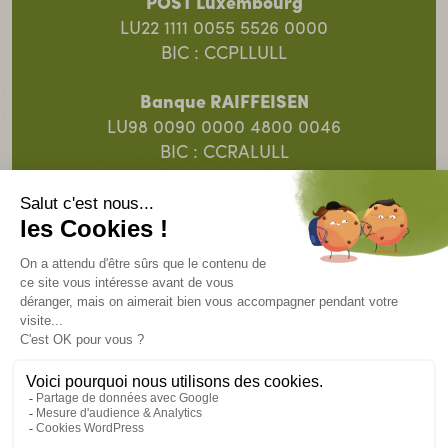
POST Luxembourg
LU22 1111 0055 5526 0000
BIC : CCPLLULL
Banque RAIFFEISEN
LU98 0090 0000 4800 0046
BIC : CCRALULL
Banque Spuerkeess
LU91 0019 5055 8313 4000
BIC : BCEELULL
© 2025 SOS Faim Luxembourg Action pour le
Développement ASBL.
Un site
Intrépide.lu