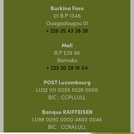
Burkina Faso
01 B.P 1346
Ouagadougou 01
+ 226 25 43 28 28
Mali
B.P E29 96
Bamako
+ 223 20 28 16 04
POST Luxembourg
LU22 1111 0055 5526 0000
BIC : CCPLLULL
Banque RAIFFEISEN
LU98 0090 0000 4800 0046
BIC : CCRALULL