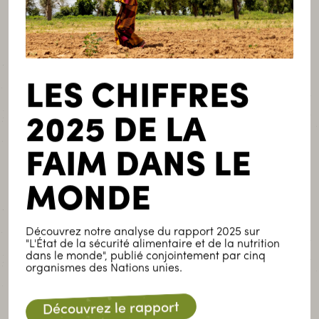
SOS Faim et Wasasa MFI
SOS Faim et WASASA sont partenaires depuis 2017.
LES CHIFFRES
Ce partenariat s’articule autour de
trois axes principaux :
2025 DE LA
Financement agricole (Diversification de leur
FAIM DANS LE
stratégie en matière de finance agricole afin
d’élargir la gamme des services financiers
MONDE
offerts en faveur des paysans).
Soutien à la mise en place de nouvelles RSF.
Découvrez notre analyse du rapport 2025 sur
"L'État de la sécurité alimentaire et de la nutrition
Appui à la mise en place d’un système bancaire
dans le monde", publié conjointement par cinq
organismes des Nations unies.
mobile opérationnel.
Découvrez le rapport