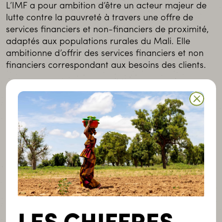
L’IMF a pour ambition d’être un acteur majeur de
lutte contre la pauvreté à travers une offre de
services financiers et non-financiers de proximité,
adaptés aux populations rurales du Mali. Elle
ambitionne d’offrir des services financiers et non
financiers correspondant aux besoins des clients.
Secteur d’activités
Finance agricole.
Activités
Les CVECA-ON ciblent principalement des clients
ruraux et offre des produits de crédit et d’épargne
adaptés tels que des crédits pour les intrants
agricoles, le leasing (financement d’équipements
agricoles) ou encore du crédit solidaire.