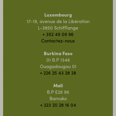
Luxembourg
17-19, avenue de la Libération
L-3850 Schifflange
+ 352 49 09 96
Contactez-nous
Burkina Faso
01 B.P 1346
Ouagadougou 01
+ 226 25 43 28 28
Mali
B.P E29 96
Bamako
+ 223 20 28 16 04