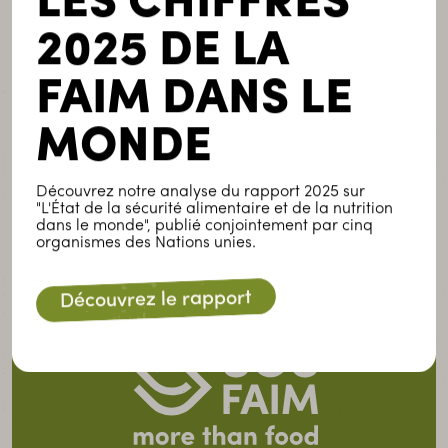
LES CHIFFRES
2025 DE LA
SOS Faim et les CVECA-ON
FAIM DANS LE
SOS Faim et les CVECA-ON sont partenaires depuis
2018.
MONDE
Découvrez notre analyse du rapport 2025 sur
"L'État de la sécurité alimentaire et de la nutrition
PARTENAIRE
PARTENAIRE
dans le monde", publié conjointement par cinq
PRÉCÉDENT
SUIVANT
organismes des Nations unies.
Découvrez le rapport