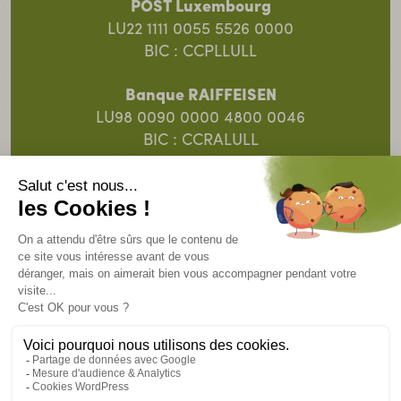
POST Luxembourg
LU22 1111 0055 5526 0000
BIC : CCPLLULL
Banque RAIFFEISEN
LU98 0090 0000 4800 0046
BIC : CCRALULL
Banque Spuerkeess
LU91 0019 5055 8313 4000
BIC : BCEELULL
© 2025 SOS Faim Luxembourg Action pour le
Développement ASBL.
Un site
Intrépide.lu