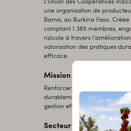
L’Union des Coopératives Rizic
une organisation de producte
Bama, au Burkina Faso. Créée 
comptant 1 385 membres, enga
rizicole à travers l’améliorati
valorisation des pratiques dur
efficace.
Mission
Renforcer les capacités des p
durablement la production rizico
gestion efficace de l’eau, et l
Secteur d’activités