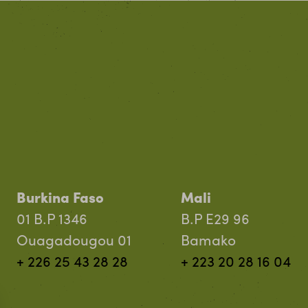
Burkina Faso
Mali
01 B.P 1346
B.P E29 96
Ouagadougou 01
Bamako
+ 226 25 43 28 28
+ 223 20 28 16 04