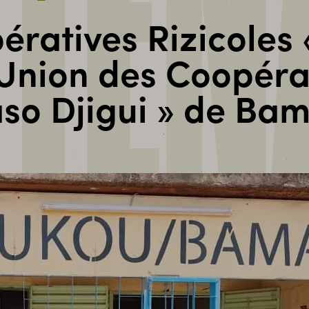
TEN
ratives Rizicoles 
nion des Coopérati
so Djigui » de Ba