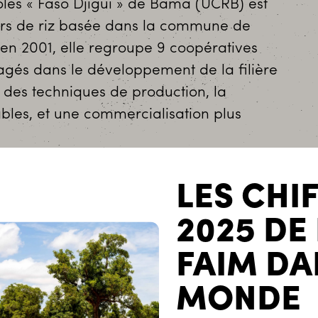
oles « Faso Djigui » de Bama (UCRB) est
urs de riz basée dans la commune de
en 2001, elle regroupe 9 coopératives
gés dans le développement de la filière
on des techniques de production, la
ables, et une commercialisation plus
LES CHI
roducteurs de riz de Bama pour améliorer
2025 DE
le locale, à travers l’innovation, la
FAIM DA
’accès au marché.
MONDE