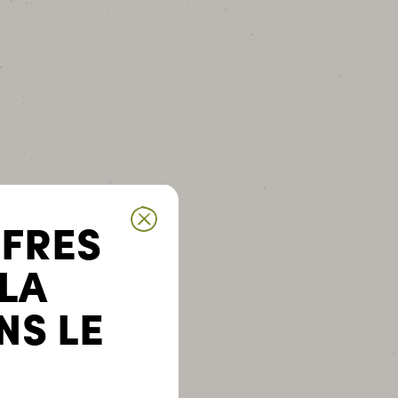
FFRES
 LA
NS LE