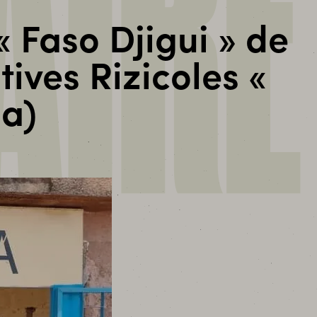
AIRE
« Faso Djigui » de
ves Rizicoles «
ma)