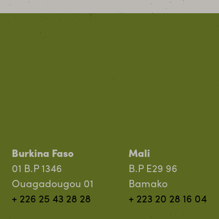
Burkina Faso
Mali
01 B.P 1346
B.P E29 96
Ouagadougou 01
Bamako
+ 226 25 43 28 28
+ 223 20 28 16 04