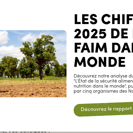
LES CHI
part à la retraite, proposez à vos collègues d
à cœur.
2025 DE
FAIM DA
ous pouvons avoir un impact concret sur tous
MONDE
Découvrez notre analyse du
"L'État de la sécurité alimen
nutrition dans le monde", p
par cinq organismes des Na
.lu
Découvrez le rapport
elques clics
 et une photo
e, vos collègues !