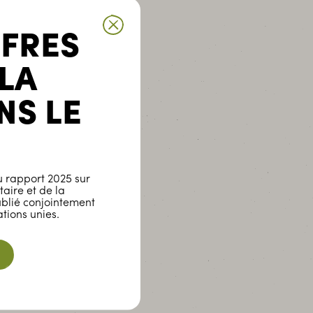
FFRES
e
 LA
NS LE
 rapport 2025 sur
taire et de la
ublié conjointement
tions unies.