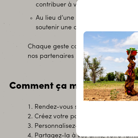
contribuer à votre collecte.
Au lieu d’une enveloppe pour un dé
soutenir une cause qui vous tient 
Chaque geste compte, et ensemble, n
nos partenaires en Afrique.
Comment ça marche ?
Rendez-vous sur :
soutenir.sosfaim
Créez votre page de collecte en qu
Personnalisez-la avec un message
Partagez-la à vos amis, votre famill