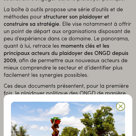
La boîte à outils propose une série d’outils et de
méthodes pour
structurer son plaidoyer et
construire sa stratégie
. Elle vise notamment à offrir
un point de départ aux organisations disposant de
peu d’expérience dans ce domaine. Le panorama,
quant à lui, retrace les
moments clés et les
principaux acteurs du plaidoyer des ONGD depuis
2009
, afin de permettre aux nouveaux acteurs de
mieux comprendre le secteur et d’identifier plus
facilement les synergies possibles.
Ces deux documents présentent, pour la première
fois, le plaidoyer politique des ONGD de manière
concise, structurée et accessible. Ils constituent
ainsi une contribution importante à l’
éducation à la
citoyenneté mondiale
(ECM) au Luxembourg.
À travers cette démarche, SOS Faim rappelle que
le
plaidoyer n’est pas une option, mais une nécessité