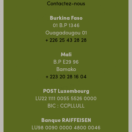
Contactez-nous
Burkina Faso
01 B.P 1346
Ouagadougou 01
+ 226 25 43 28 28
Mali
B.P E29 96
Bamako
+ 223 20 28 16 04
POST Luxembourg
LU22 1111 0055 5526 0000
BIC : CCPLLULL
Banque RAIFFEISEN
LU98 0090 0000 4800 0046