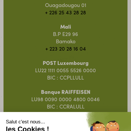
Ouagadougou 01
+ 226 25 43 28 28
Mali
B.P E29 96
Bamako
+ 223 20 28 16 04
POST Luxembourg
LU22 1111 0055 5526 0000
BIC : CCPLLULL
Banque RAIFFEISEN
LU98 0090 0000 4800 0046
BIC : CCRALULL
Banque Spuerkeess
LU91 0019 5055 8313 4000