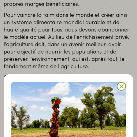
propres marges bénéficiaires.
Pour vaincre la faim dans le monde et créer ainsi
un système alimentaire mondial durable et de
haute qualité pour tous, nous devons abandonner
le modèle actuel. Au lieu de l'enrichissement privé,
l'agriculture doit, dans un avenir meilleur, avoir
pour objectif de nourrir les populations et de
préserver l'environnement, qui est, après tout, le
fondement même de l'agriculture.
Cela ne nécessite rien de moins que la
souveraineté alimentaire pour les pays du Sud.
Mais les populations du Nord vivraient elles aussi
mieux dans un monde libéré du diktat de
l'agriculture capitaliste.
En 1996, La Via Campesina, un mouvement mondial
d’agriculteurs et de pêcheurs, a forgé le concept de
souveraineté alimentaire afin de souligner à quel