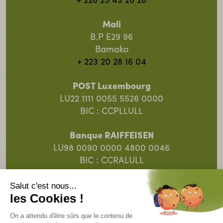
+ 226 25 43 28 28
Mali
B.P E29 96
Bamako
+ 223 20 28 16 04
POST Luxembourg
LU22 1111 0055 5526 0000
BIC : CCPLLULL
Banque RAIFFEISEN
LU98 0090 0000 4800 0046
BIC : CCRALULL
Banque Spuerkeess
LU91 0019 5055 8313 4000
BIC : BCEELULL